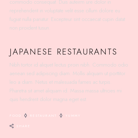
commodo consequat. Duis auteirm ure dolor in
reprehenderit in voluptate velit esse cillum dolore eu
fugiat nulla pariatur. Excepteur sint occaecat cupin datat
non proident tusun.
JAPANESE RESTAURANTS
Nibh tortor id aliquet lectus proin nibh. Commodo odio
aenean sed adipiscing diam. Mollis aliquam ut porttitor
leo a diam. Netus et malesuada fames ac turpis.
Pharetra sit amet aliquam id. Massa massa ultricies mi
quis hendrerit dolor magna eget est.
FOOD
RESTAURANT
YUMMY
SHARE