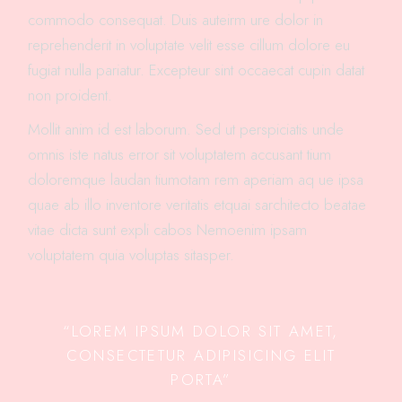
commodo consequat. Duis auteirm ure dolor in
reprehenderit in voluptate velit esse cillum dolore eu
fugiat nulla pariatur. Excepteur sint occaecat cupin datat
non proident.
Mollit anim id est laborum. Sed ut perspiciatis unde
omnis iste natus error sit voluptatem accusant tium
doloremque laudan tiumotam rem aperiam aq ue ipsa
quae ab illo inventore veritatis etquai sarchitecto beatae
vitae dicta sunt expli cabos Nemoenim ipsam
voluptatem quia voluptas sitasper.
“LOREM IPSUM DOLOR SIT AMET,
CONSECTETUR ADIPISICING ELIT
PORTA”