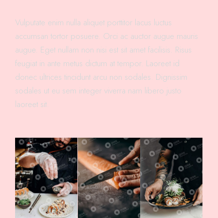
Vulputate enim nulla aliquet porttitor lacus luctus
accumsan tortor posuere. Orci ac auctor augue mauris
augue. Eget nullam non nisi est sit amet facilisis. Risus
feugiat in ante metus dictum at tempor. Laoreet id
donec ultrices tincidunt arcu non sodales. Dignissim
sodales ut eu sem integer viverra nam libero justo
laoreet sit.