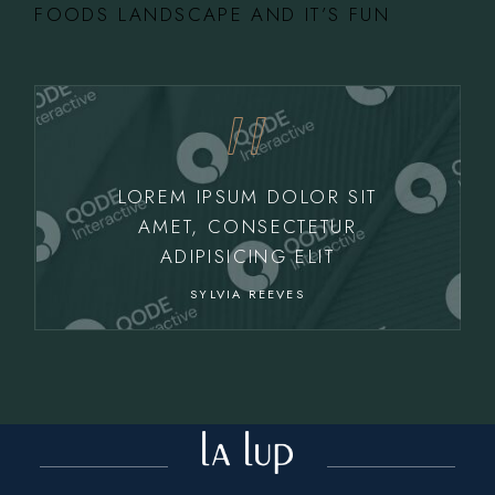
FOODS LANDSCAPE AND IT’S FUN
LOREM IPSUM DOLOR SIT
AMET, CONSECTETUR
ADIPISICING ELIT
SYLVIA REEVES