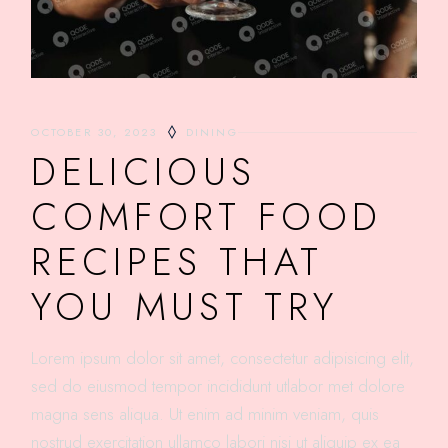
OCTOBER 30, 2023
DINING
DELICIOUS
COMFORT FOOD
RECIPES THAT
YOU MUST TRY
Lorem ipsum dolor sit amet, consectetur adipisicing elit,
sed do eiusmod tempor incididunt utlabor met dolore
magna sens aliqua. Ut enim ad minim veniam, quis
nostrud exercitation ullamco labori nisi ut aliquip ex ea