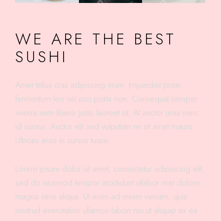
WE ARE THE BEST
SUSHI
Amet tellus cras adipiscing enim. Imperdiet proin
fermentum leo vel orci porta non. Consequat semper
viverra nam libero justo laoreet sit. At auctor urna nunc
id cursus. Auctor elit sed vulputate mi sit amet mauris.
Ultrices eros in cursus turpis.
Lorem ipsum dolor sit amet, consectetur adipisicing elit,
sed do eiusmod tempor incididunt utlabor met dolore
magna sens aliqua. Ut enim ad minim veniam, quis
nostrud exercitation ullamco labori nisi ut aliquip ex ea